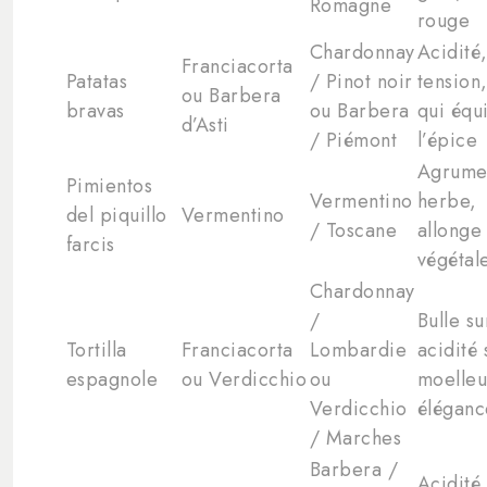
Romagne
rouge
Chardonnay
Acidité
Franciacorta
Patatas
/ Pinot noir
tension,
ou Barbera
bravas
ou Barbera
qui équ
d’Asti
/ Piémont
l’épice
Agrume
Pimientos
Vermentino
herbe,
del piquillo
Vermentino
/ Toscane
allonge
farcis
végétal
Chardonnay
/
Bulle su
Tortilla
Franciacorta
Lombardie
acidité 
espagnole
ou Verdicchio
ou
moelleu
Verdicchio
éléganc
/ Marches
Barbera /
Acidité