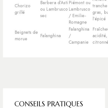
Barbera d’Asti
Piémont ou
Chorizo
tranche
ou Lambrusco
Lambrusco
grillé
gras, bu
sec
/ Emilie-
l’épicé
Romagne
Falanghina
Fraîche
Beignets de
Falanghina
/
acidité,
morue
Campanie
citronn
CONSEILS PRATIQUES