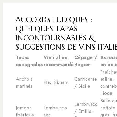
ACCORDS LUDIQUES :
QUELQUES TAPAS
INCONTOURNABLES &
SUGGESTIONS DE VINS ITALI
Tapas
Vin italien
Cépage /
Associ
espagnoles
recommandé
Région
en bou
Fraîche
Anchois
Carricante
saline,
Etna Bianco
marinés
/ Sicile
contreb
l’iode
Bulle qu
Lambrusco
Jambon
Lambrusco
nettoie 
/ Emilie-
ibérique
sec
gras, fr