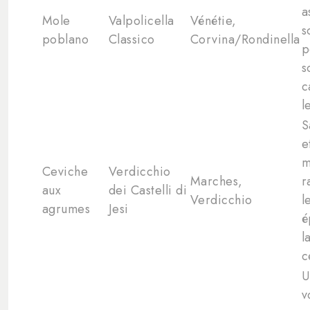
a
Mole
Valpolicella
Vénétie,
s
poblano
Classico
Corvina/Rondinella
p
s
c
l
S
e
m
Ceviche
Verdicchio
Marches,
r
aux
dei Castelli di
Verdicchio
l
agrumes
Jesi
é
l
c
U
v