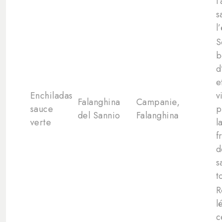
l
s
l
S
b
d
e
Enchiladas
v
Falanghina
Campanie,
sauce
p
del Sannio
Falanghina
verte
l
f
d
s
t
R
l
c