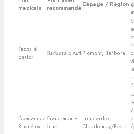
Cépage / Région
ç
mexicain
recommandé
m
S
a
t
r
Tacos al
Barbera d’Asti
Piémont, Barbera
d
pastor
v
l
d
l
L
n
p
Guacamole
Franciacorta
Lombardie,
f
& nachos
brut
Chardonnay/Pinot
é