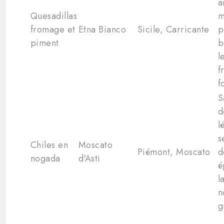
a
Quesadillas
m
fromage et
Etna Bianco
Sicile, Carricante
p
piment
b
l
f
f
S
d
l
s
Chiles en
Moscato
Piémont, Moscato
d
nogada
d'Asti
é
l
n
g