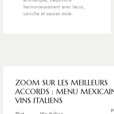
harmonieusement avec tacos,
ceviche et sauces mole.
ZOOM SUR LES MEILLEURS
ACCORDS : MENU MEXICAI
VINS ITALIENS
P
Plat
Vin italien