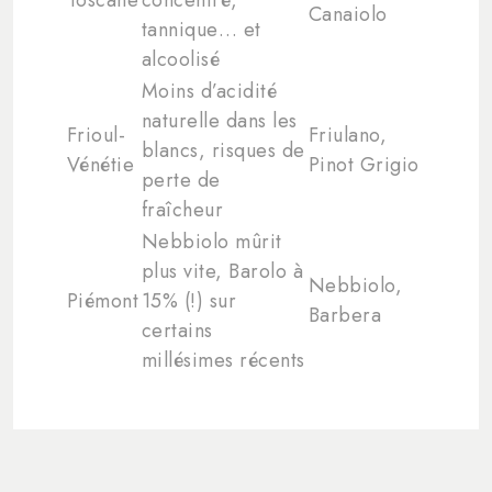
Canaiolo
tannique… et
alcoolisé
Moins d’acidité
naturelle dans les
Frioul-
Friulano,
blancs, risques de
Vénétie
Pinot Grigio
perte de
fraîcheur
Nebbiolo mûrit
plus vite, Barolo à
Nebbiolo,
Piémont
15% (!) sur
Barbera
certains
millésimes récents