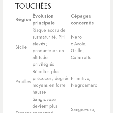
TOUCHÉES
Évolution
Cépages
Région
principale
concernés
Risque accru de
surmaturité, PH
Nero
élevés ;
d’Avola,
Sicile
producteurs en
Grillo,
altitude
Catarratto
privilégiés
Récoltes plus
précoces, degrés
Primitivo,
Pouilles
moyens en forte
Negroamaro
hausse
Sangiovese
devient plus
Sangiovese,
Toscane
concentré,