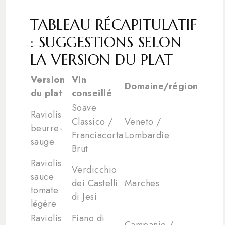
TABLEAU RÉCAPITULATIF
: SUGGESTIONS SELON
LA VERSION DU PLAT
Version
Vin
Domaine/région
du plat
conseillé
Soave
Raviolis
Classico /
Veneto /
beurre-
Franciacorta
Lombardie
sauge
Brut
Raviolis
Verdicchio
sauce
dei Castelli
Marches
tomate
di Jesi
légère
Raviolis
Fiano di
Campanie /