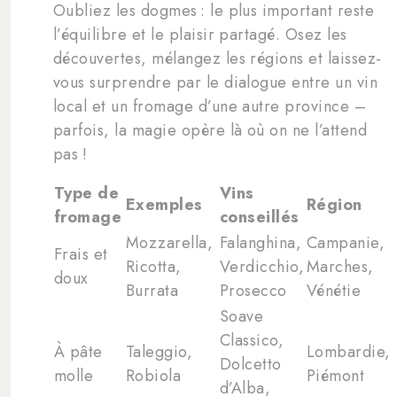
Oubliez les dogmes : le plus important reste
l’équilibre et le plaisir partagé. Osez les
découvertes, mélangez les régions et laissez-
vous surprendre par le dialogue entre un vin
local et un fromage d’une autre province –
parfois, la magie opère là où on ne l’attend
pas !
Type de
Vins
Exemples
Région
fromage
conseillés
Mozzarella,
Falanghina,
Campanie,
Frais et
Ricotta,
Verdicchio,
Marches,
doux
Burrata
Prosecco
Vénétie
Soave
Classico,
À pâte
Taleggio,
Lombardie,
Dolcetto
molle
Robiola
Piémont
d’Alba,