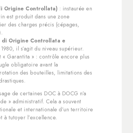
 Origine Controllata)
: instaurée en
 vin est produit dans une zone
ier des charges précis (cépages,
.
i Origine Controllata e
980, il s’agit du niveau supérieur.
st « Garantita » : contrôle encore plus
eugle obligatoire avant la
tation des bouteilles, limitations des
drastiques.
ssage de certaines DOC à DOCG n’a
de » administratif. Cela a souvent
onale et internationale d’un territoire
êt à tutoyer l’excellence.