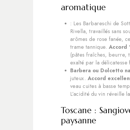
aromatique
: Les Barbareschi de Sot
Rivella, travaillés sans s
arômes de rose fanée, ce
trame tannique.
Accord 
(pâtes fraîches, beurre, 
exalté par la délicatesse f
Barbera ou Dolcetto na
juteux.
Accord excellent
veau cuites à basse temp
L’acidité du vin réveille 
Toscane : Sangiove
paysanne