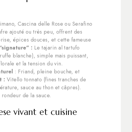
timano, Cascina delle Rose ou Serafino
oufre ajouté ou très peu, offrent des
rise, épices douces, et cette fameuse
“signature” :
Le tajarin al tartufo
truffe blanche), simple mais puissant,
lorale et la tension du vin.
turel
: Friand, pleine bouche, et
 :
Vitello tonnato (fines tranches de
érature, sauce au thon et câpres).
la rondeur de la sauce.
se vivant et cuisine